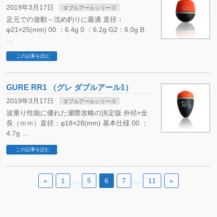
2019年3月17日
ダブルアールシリーズ
足元での遊動～沈め釣りに最適 直径：
φ21×25(mm) 00 ：6.4g 0 ：6.2g G2：6.0g B
…
この記事を読む
GURE RR1 （グレ ダブルアール1）
2019年3月17日
ダブルアールシリーズ
波乗り性能に優れた瀬際攻略の決定版 外径×全
長（ｍｍ）直径：φ18×28(mm) 基本仕様 00 ：
4.7g …
この記事を読む
«
1
…
5
6
7
…
11
»