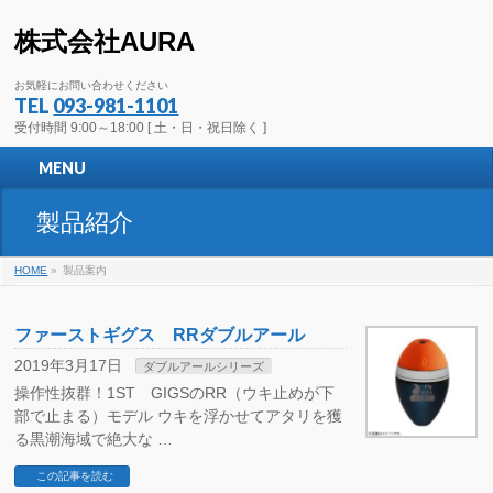
株式会社AURA
お気軽にお問い合わせください
TEL
093-981-1101
受付時間 9:00～18:00 [ 土・日・祝日除く ]
MENU
製品紹介
HOME
»
製品案内
ファーストギグス RRダブルアール
2019年3月17日
ダブルアールシリーズ
操作性抜群！1ST GIGSのRR（ウキ止めが下
部で止まる）モデル ウキを浮かせてアタリを獲
る黒潮海域で絶大な …
この記事を読む