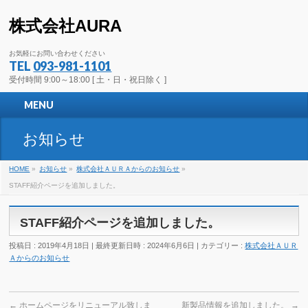
株式会社AURA
お気軽にお問い合わせください
TEL
093-981-1101
受付時間 9:00～18:00 [ 土・日・祝日除く ]
MENU
お知らせ
HOME
»
お知らせ
»
株式会社ＡＵＲＡからのお知らせ
»
STAFF紹介ページを追加しました。
STAFF紹介ページを追加しました。
投稿日 : 2019年4月18日
最終更新日時 : 2024年6月6日
カテゴリー :
株式会社ＡＵＲ
Ａからのお知らせ
←
ホームページをリニューアル致しま
新製品情報を追加しました。
→