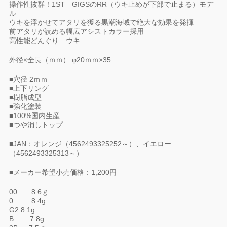
操作性抜群！1ST GIGSのRR（ウキ止めが下部で止まる）モデ
ル
ウキを浮かせてアタリを獲る黒潮海域で絶大な効果を発揮
前アタリが読める幅広アシストカラー採用
高性能どんぐり ウキ
外径×全長（ｍｍ） φ20ｍｍ×35
■穴径 2ｍｍ
■上下リング
■樹脂成型
■強化塗装
■100%国内生産
■つや消しトップ
■JAN：オレンジ（4562493325252～）、イエロー
（4562493325313～）
■メーカー希望小売価格：1,200円
00 8.6ｇ
0 8.4g
G2 8.1g
B 7.8g