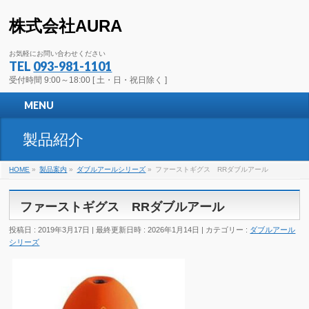
株式会社AURA
お気軽にお問い合わせください
TEL
093-981-1101
受付時間 9:00～18:00 [ 土・日・祝日除く ]
MENU
製品紹介
HOME
»
製品案内
»
ダブルアールシリーズ
»
ファーストギグス RRダブルアール
ファーストギグス RRダブルアール
投稿日 : 2019年3月17日
最終更新日時 : 2026年1月14日
カテゴリー :
ダブルアール
シリーズ